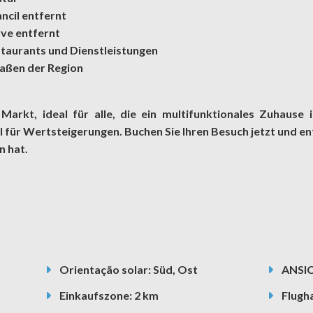
ncil entfernt
rve entfernt
staurants und Dienstleistungen
raßen der Region
arkt, ideal für alle, die ein multifunktionales Zuhause 
für Wertsteigerungen. Buchen Sie Ihren Besuch jetzt und ent
n hat.
Orientação solar: Süd, Ost
ANSIC
Einkaufszone: 2 km
Flugh