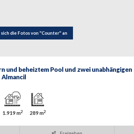
 sich die Fotos von "Counter" an
ern und beheiztem Pool und zwei unabhängigen
 Almancil
2
2
1.919 m
289 m
Freigeben