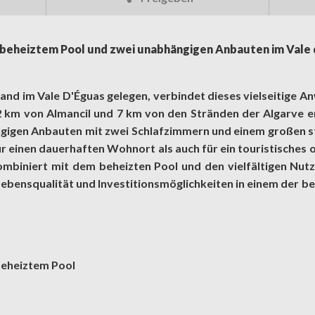
d beheiztem Pool und zwei unabhängigen Anbauten im Vale 
Land im Vale D'Éguas gelegen, verbindet dieses vielseitige 
 2 km von Almancil und 7 km von den Stränden der Algarve 
gigen Anbauten mit zwei Schlafzimmern und einem großen s
r einen dauerhaften Wohnort als auch für ein touristisches
ombiniert mit dem beheizten Pool und den vielfältigen Nut
ie Lebensqualität und Investitionsmöglichkeiten in einem der
beheiztem Pool