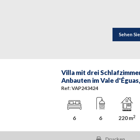
Sehen Sie
Villa mit drei Schlafzimm
Anbauten im Vale d'Éguas,
Ref: VAP243424
2
6
6
220 m
Drucken