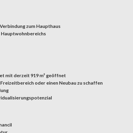
 Verbindung zum Haupthaus
es Hauptwohnbereichs
t mit derzeit 919 m² geöffnet
n Freizeitbereich oder einen Neubau zu schaffen
lung
idualisierungspotenzial
mancil
atur