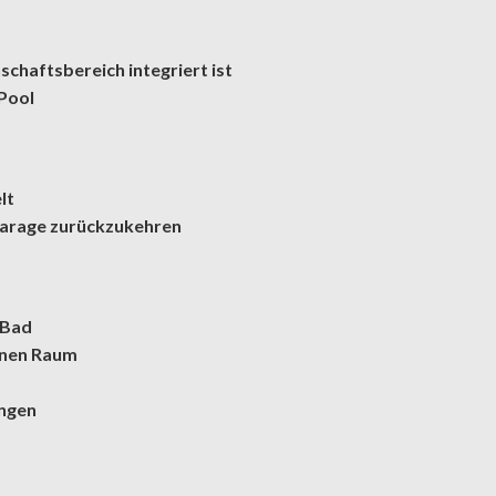
schaftsbereich integriert ist
Pool
lt
 Garage zurückzukehren
 Bad
enen Raum
ungen