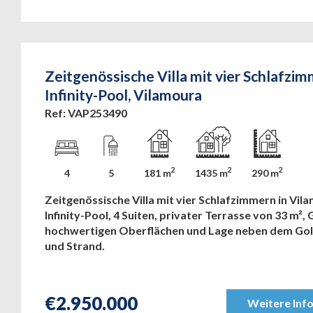
Zeitgenössische Villa mit vier Schlafzi
Infinity-Pool, Vilamoura
Ref: VAP253490
2
2
2
4
5
181 m
1435 m
290 m
Zeitgenössische Villa mit vier Schlafzimmern in Vil
Infinity-Pool, 4 Suiten, privater Terrasse von 33 m², 
hochwertigen Oberflächen und Lage neben dem Gol
und Strand.
€
2.950.000
Weitere Inf