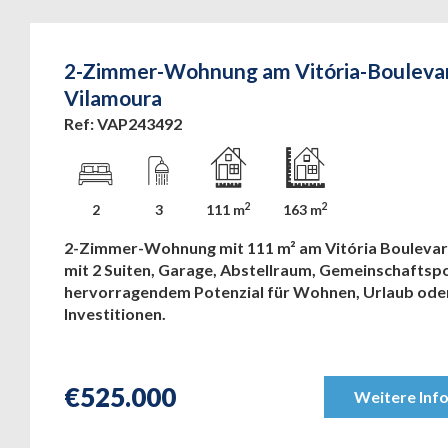
2-Zimmer-Wohnung am Vitória-Boulevar
Vilamoura
Ref: VAP243492
2
2
2
3
111 m
163 m
2-Zimmer-Wohnung mit 111 m² am Vitória Boulevar
mit 2 Suiten, Garage, Abstellraum, Gemeinschaftsp
hervorragendem Potenzial für Wohnen, Urlaub ode
Investitionen.
€
525.000
Weitere Inf