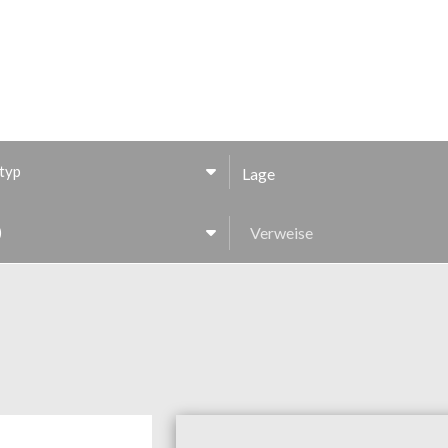
typ
Lage
)