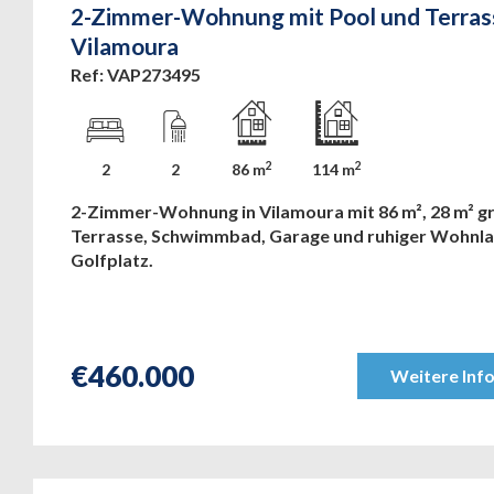
2-Zimmer-Wohnung mit Pool und Terrass
Vilamoura
Ref: VAP273495
2
2
2
2
86 m
114 m
2-Zimmer-Wohnung in Vilamoura mit 86 m², 28 m² g
Terrasse, Schwimmbad, Garage und ruhiger Wohnl
Golfplatz.
€
460.000
Weitere Inf