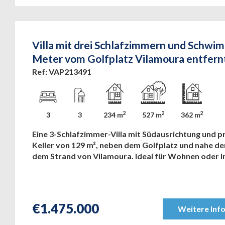
Villa mit drei Schlafzimmern und Schwi
Meter vom Golfplatz Vilamoura entfern
Ref: VAP213491
2
2
2
3
3
234 m
527 m
362 m
Eine 3-Schlafzimmer-Villa mit Südausrichtung und p
Keller von 129 m², neben dem Golfplatz und nahe de
dem Strand von Vilamoura. Ideal für Wohnen oder I
€
1.475.000
Weitere Inf