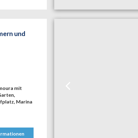
mmern und
amoura mit
Garten,
fplatz, Marina
ormationen