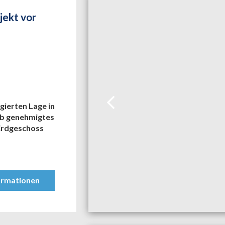
jekt vor
gierten Lage in
ab genehmigtes
 Erdgeschoss
ormationen