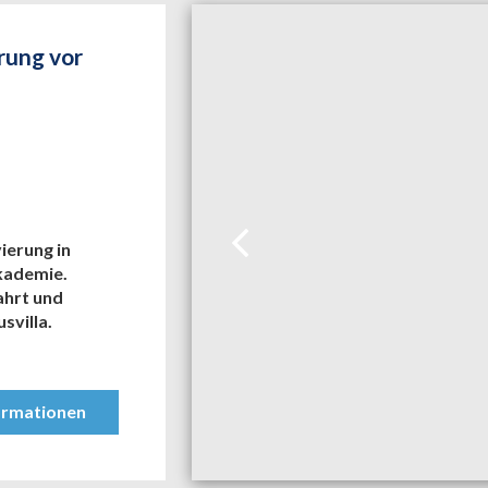
rung vor
ierung in
akademie.
ahrt und
svilla.
ormationen