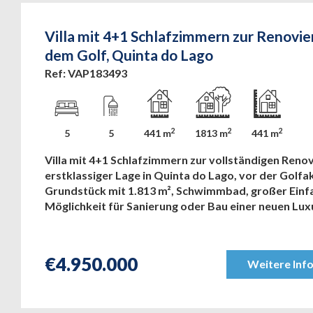
Villa mit 4+1 Schlafzimmern zur Renovie
dem Golf, Quinta do Lago
Ref: VAP183493
2
2
2
5
5
441 m
1813 m
441 m
Villa mit 4+1 Schlafzimmern zur vollständigen Renov
erstklassiger Lage in Quinta do Lago, vor der Golf
Grundstück mit 1.813 m², Schwimmbad, großer Einf
Möglichkeit für Sanierung oder Bau einer neuen Luxu
€
4.950.000
Weitere Inf