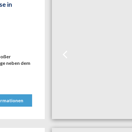
e in
roßer
age neben dem
ormationen