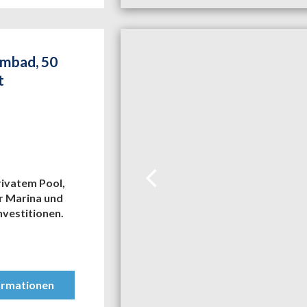
mmbad, 50
t
rivatem Pool,
r Marina und
nvestitionen.
ormationen