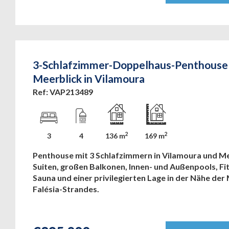
3-Schlafzimmer-Doppelhaus-Penthouse
Meerblick in Vilamoura
Ref: VAP213489
2
2
3
4
136 m
169 m
Penthouse mit 3 Schlafzimmern in Vilamoura und Me
Suiten, großen Balkonen, Innen- und Außenpools, Fi
Sauna und einer privilegierten Lage in der Nähe der
Falésia-Strandes.