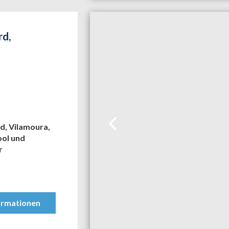
d,
d, Vilamoura,
ool und
r
ormationen