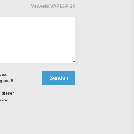
Verweis: VAP163420
dung
Senden
n gemäß
n
dieser
eck.