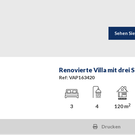
Sehen Sie
Renovierte Villa mit drei
Ref: VAP163420
2
3
4
120 m
Drucken