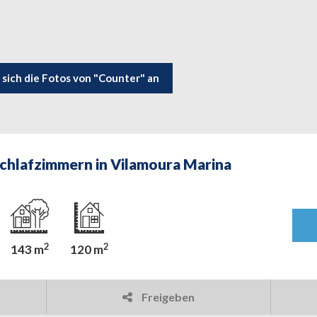
 sich die Fotos von "Counter" an
 Schlafzimmern in Vilamoura Marina
2
2
143 m
120 m
Freigeben